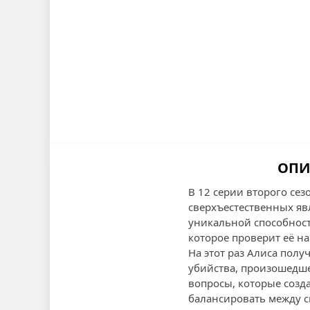
ОПИ
В 12 серии второго се
сверхъестественных яв
уникальной способност
которое проверит её н
На этот раз Алиса полу
убийства, произошедш
вопросы, которые созд
балансировать между с