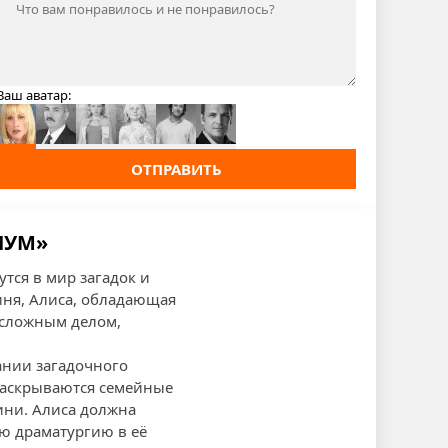
Ваш аватар:
ОТПРАВИТЬ
ИУМ»
тся в мир загадок и
иня, Алиса, обладающая
 сложным делом,
ании загадочного
раскрываются семейные
ини. Алиса должна
ую драматургию в её