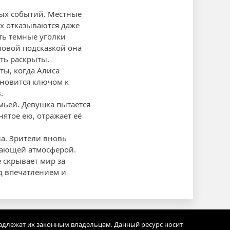
ных событий. Местные
их отказываются даже
ть темные уголки
новой подсказкой она
ть раскрыты.
ты, когда Алиса
ановится ключом к
.
мьей. Девушка пытается
ятое ею, отражает её
ла. Зрители вновь
вающей атмосферой.
е скрывает мир за
од впечатлением и
адлежат их законным владельцам. Данный ресурс носит