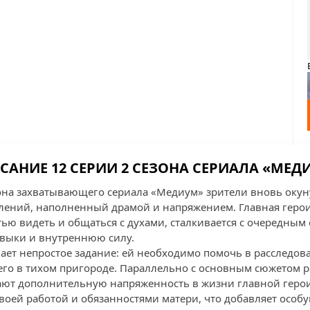
САНИЕ 12 СЕРИИ 2 СЕЗОНА СЕРИАЛА «МЕД
зона захватывающего сериала «Медиум» зрители вновь окуну
лений, наполненный драмой и напряжением. Главная геро
ью видеть и общаться с духами, сталкивается с очередным
авыки и внутреннюю силу.
чает непростое задание: ей необходимо помочь в расследов
его в тихом пригороде. Параллельно с основным сюжетом 
ают дополнительную напряженность в жизни главной геро
воей работой и обязанностями матери, что добавляет особ