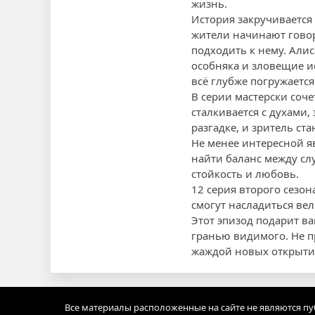
жизнь.
История закручивается
жители начинают говори
подходить к нему. Али
особняка и зловещие и
всё глубже погружаетс
В серии мастерски соч
сталкивается с духами,
разгадке, и зритель ст
Не менее интересной я
найти баланс между слу
стойкость и любовь.
12 серия второго сезо
смогут насладиться ве
Этот эпизод подарит ва
гранью видимого. Не п
жаждой новых открыти
Все материалы расположенные на сайте не являются п