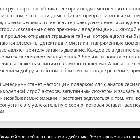
 вокруг старого особняка, где происходит множество стран
ть о том, что в этом доме обитает призрак, и многие из н
са, полная решимости выяснить правду, начинает исследова
стории, связанные с его прежними владельцами. С каждой 
я в прошлое, открывая страшные тайны, которые должны бы
етаются элементы детектива и мистики. Напряженные момен
 заставляют зрителя затаить дыхание. Каждое ее видение ст
ановится свидетелем её внутренней борьбы и поиска ответов
вляется сюжетная линия о взаимоотношениях Алисы с её се
жением добру и заботой о близких, и каждое решение, прин
на «Медиум» станет настоящим подарком для фанатов сериа
ликолепной игрой актеров, запутанным сюжетом и захваты
м незабываемые эмоции и заставит задуматься о том, что ж
ропустите эту увлекательную серию, которая оставит вас п
й!
убличной офертой или призывом к действию. Все товарные знаки прин