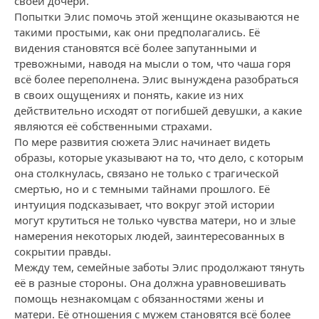
своей дочери.
Попытки Элис помочь этой женщине оказываются не
такими простыми, как они предполагались. Её
видения становятся всё более запутанными и
тревожными, наводя на мысли о том, что чаша горя
всё более переполнена. Элис вынуждена разобраться
в своих ощущениях и понять, какие из них
действительно исходят от погибшей девушки, а какие
являются её собственными страхами.
По мере развития сюжета Элис начинает видеть
образы, которые указывают на то, что дело, с которым
она столкнулась, связано не только с трагической
смертью, но и с темными тайнами прошлого. Её
интуиция подсказывает, что вокруг этой истории
могут крутиться не только чувства матери, но и злые
намерения некоторых людей, заинтересованных в
сокрытии правды.
Между тем, семейные заботы Элис продолжают тянуть
её в разные стороны. Она должна уравновешивать
помощь незнакомцам с обязанностями жены и
матери. Её отношения с мужем становятся всё более