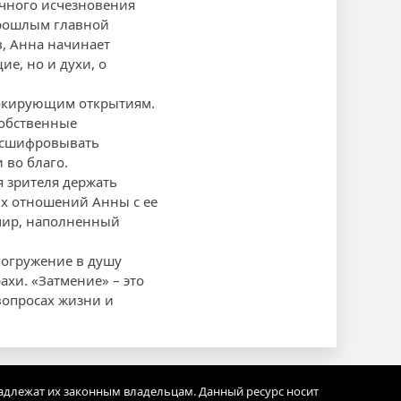
чного исчезновения
 прошлым главной
в, Анна начинает
ие, но и духи, о
шокирующим открытиям.
собственные
расшифровывать
 во благо.
я зрителя держать
ых отношений Анны с ее
 мир, наполненный
 погружение в душу
хи. «Затмение» – это
вопросах жизни и
адлежат их законным владельцам. Данный ресурс носит