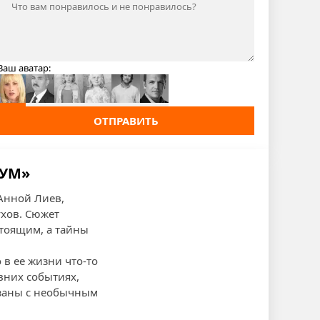
Ваш аватар:
ОТПРАВИТЬ
ИУМ»
 Анной Лиев,
ухов. Сюжет
стоящим, а тайны
 в ее жизни что-то
вних событиях,
вязаны с необычным