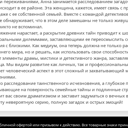
и переживаниями, Анна занимается расследованием загадо
сходит в ее районе. Эта женщина, кажется, имеет связь с
аже с ее собственной семьей. Вместе с командой детективо
е обнаруживает, что в этом деле замешаны не только живущ
никто не вспоминал.
яжение нарастает, а раскрытие древних тайн приводит к 
моральными дилеммами, заставляющими ее переосмыслить 
я с близкими. Как медиум, она теперь должна не только 
него мира, но и решать, как использовать свои способности
т элементы драмы, мистики и детективного жанра, заставля
ца. Мы видим развитие как личных, так и профессиональн
яет человеческий аспект в этот сложный и захватывающий
ениями.
сто расследование таинственного исчезновения, а глубокое
ывающие на поверхность семейные тайны и подлинные стра
ит вас своим драматизмом и заставит задуматься о вечных 
эту невероятную серию, полную загадок и острых эмоций!
убличной офертой или призывом к действию. Все товарные знаки прин